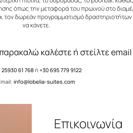
τερική πισίνα, το υδρομασάζ, το pool bar, καθώς
σης όπως την μεταφορά του πρωινού στο διαμέρ
και τον δωρεάν προγραμματισμό δραστηριοτήτων
να κάνετε.
 παρακαλώ καλέστε ή στείλτε email
 25930 61 768
ή
+30 695 779 9122
Email:
info@lobelia-suites.com
Επικοινωνία