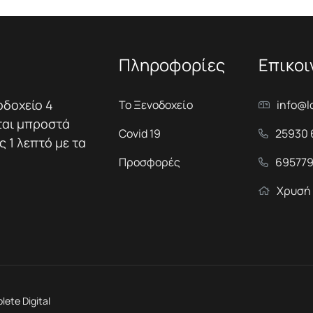
Πληροφορίες
Επικοι
οδοχείο 4
Το Ξενοδοχείο
info@l
ται μπροστά
Covid 19
25930 
 1 λεπτό με τα
Προσφορές
695779
Χρυσή 
ete Digital