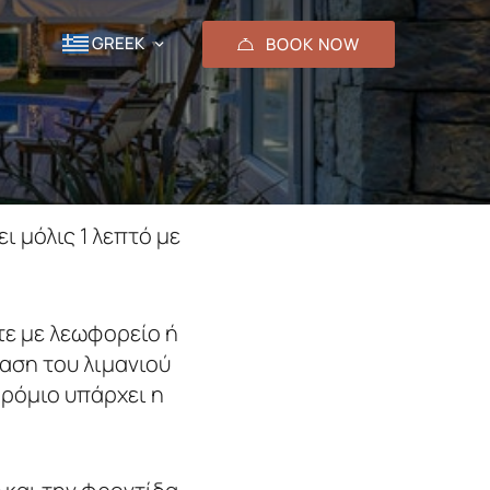
GREEK
BOOK NOW
▼
ι μόλις 1 λεπτό με
ετε με λεωφορείο ή
ταση του λιμανιού
ρόμιο υπάρχει η