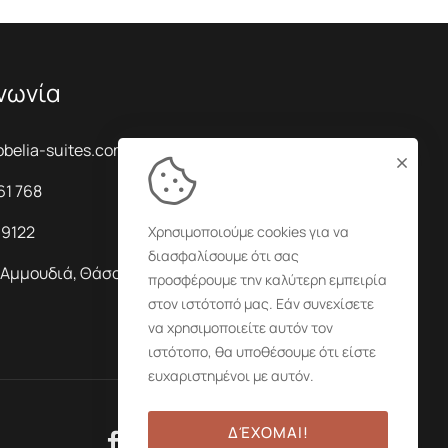
νωνία
obelia-suites.com
61 768
9122
Χρησιμοποιούμε cookies για να
διασφαλίσουμε ότι σας
Αμμουδιά, Θάσος, Τ.Κ. 64004
προσφέρουμε την καλύτερη εμπειρία
στον ιστότοπό μας. Εάν συνεχίσετε
να χρησιμοποιείτε αυτόν τον
ιστότοπο, θα υποθέσουμε ότι είστε
ευχαριστημένοι με αυτόν.
ΔΈΧΟΜΑΙ!