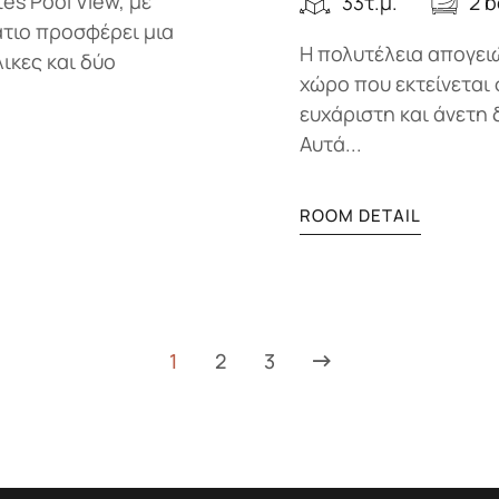
es Pool View, με
33τ.μ.
2 
άτιο προσφέρει μια
Η πολυτέλεια απογειώ
λικες και δύο
χώρο που εκτείνεται 
ευχάριστη και άνετη 
Αυτά...
ROOM DETAIL
1
2
3