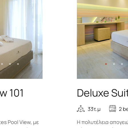
ew 101
Deluxe Sui
33τ.μ
2 b
es Pool View, με
Η πολυτέλεια απογειώ