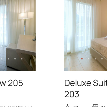
ew 205
Deluxe Sui
203