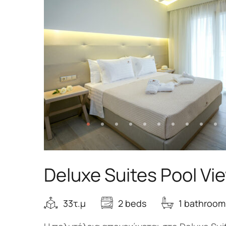
Deluxe Suites Pool Vi
33τ.μ
2 beds
1 bathroom