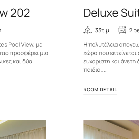
ew 202
Deluxe Sui
m
33τ.μ
2 b
es Pool View, με
Η πολυτέλεια απογειώ
άτιο προσφέρει μια
χώρο που εκτείνεται 
λικες και δύο
ευχάριστη και άνετη 
παιδιά....
ROOM DETAIL