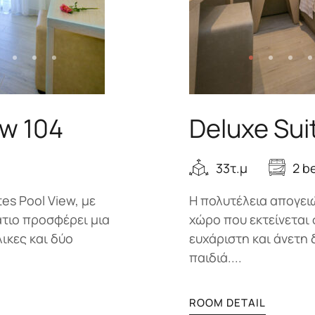
ew 104
Deluxe Sui
33τ.μ
2 b
es Pool View, με
Η πολυτέλεια απογειώ
άτιο προσφέρει μια
χώρο που εκτείνεται 
λικες και δύο
ευχάριστη και άνετη 
παιδιά....
ROOM DETAIL