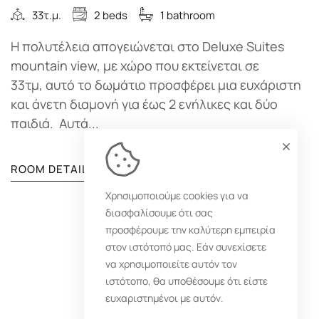
33τ.μ.
2 beds
1 bathroom
Η πολυτέλεια απογειώνεται στο Deluxe Suites
mountain view, με χώρο που εκτείνεται σε
33τμ, αυτό το δωμάτιο προσφέρει μια ευχάριστη
και άνετη διαμονή για έως 2 ενήλικες και δύο
παιδιά. Αυτά...
ROOM DETAIL
Χρησιμοποιούμε cookies για να
διασφαλίσουμε ότι σας
προσφέρουμε την καλύτερη εμπειρία
1
2
3
στον ιστότοπό μας. Εάν συνεχίσετε
να χρησιμοποιείτε αυτόν τον
ιστότοπο, θα υποθέσουμε ότι είστε
ευχαριστημένοι με αυτόν.