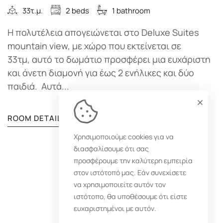
33τ.μ.
2 beds
1 bathroom
Η πολυτέλεια απογειώνεται στο Deluxe Suites
mountain view, με χώρο που εκτείνεται σε
33τμ, αυτό το δωμάτιο προσφέρει μια ευχάριστη
και άνετη διαμονή για έως 2 ενήλικες και δύο
παιδιά. Αυτά...
ROOM DETAIL
Χρησιμοποιούμε cookies για να
διασφαλίσουμε ότι σας
προσφέρουμε την καλύτερη εμπειρία
1
2
3
στον ιστότοπό μας. Εάν συνεχίσετε
να χρησιμοποιείτε αυτόν τον
ιστότοπο, θα υποθέσουμε ότι είστε
ευχαριστημένοι με αυτόν.