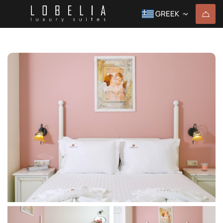
GREEK
▼