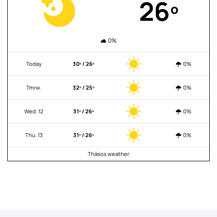
26º
0%
Today
30º / 26º
0%
Tmrw.
32º / 25º
0%
Wed. 12
31º / 26º
0%
Thu. 13
31º / 26º
0%
Thásos weather