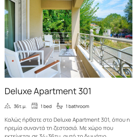
Deluxe Apartment 301
36τ.μ.
1 bed
1 bathroom
Καλώς ήρθατε στο Deluxe Apartment 301, όπου η
ηρεμία συναντά τη ζεστασιά. Με χώρο που
εκτείνεται σε 34-36τμ, αυτό το δωμάτιο