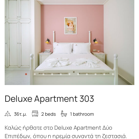
Deluxe Apartment 303
36τ.μ.
2 beds
1 bathroom
Καλώς ήρθατε στο Deluxe Apartment Δύο
Επιπέδων, όπου η ηρεμία συναντά τη ζεστασιά.